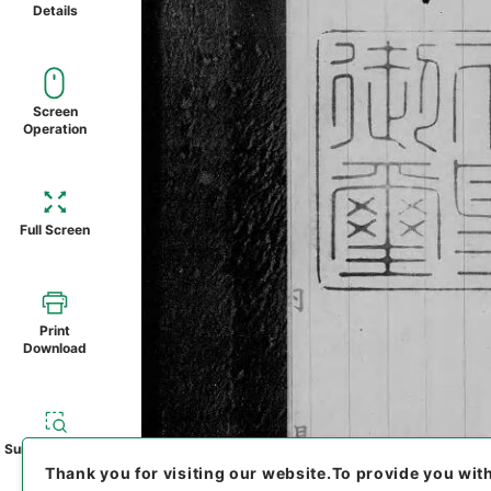
Details
Screen
Operation
Full Screen
Print
Download
Summary Chart
Thank you for visiting our website.
To provide you wit