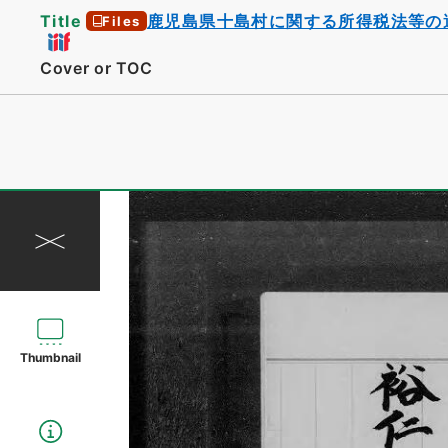
Title
鹿児島県十島村に関する所得税法等の
Files
Cover or TOC
Thumbnail