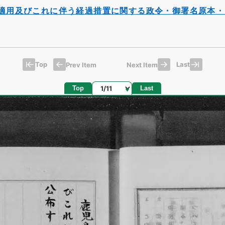
適用及びこれに伴う経過措置に関する政令・御署名原本・
Top
Last
Prev Item
Next Item
Page
Top
Last