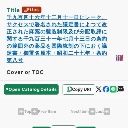
Title
Files
千九百四十六年十二月十一日にレーク、
サクセスで署名された議定書によつて改
正された麻薬の製造制限及び分配取締に
関する千九百三十一年七月十三日の条約
の範囲外の薬品を国際統制の下におく議
定書・御署名原本・昭和二十七年・条約
第八号
Cover or TOC
Open Catalog Details
Copy URI
Top
Last
Prev Item
Next Item