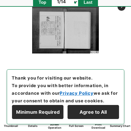
Page
Top
Last
Thank you for visiting our website.
To provide you with better information, in
accordance with our
Privacy Policy
we ask for
your consent to obtain and use cookies.
Minimum Required
Agree to All
Screen
Print
Thumbnail
Details
Full Screen
Summary Chart
Operation
Download