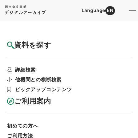
Language
EN
トップ
詳細検索[所蔵資料検索]
目録詳細
資料を探す
件名
「在監者の免業に関する訓令」を一部改正す
詳細検索
ることについて
階層
行政文書
法務省
矯正局関係
他機関との横断検索
作業関係例規平成6年度
ピックアップコンテンツ
利用請求書印刷
ご利用案内
基本情報
全ての情報
初めての方へ
ご利用方法