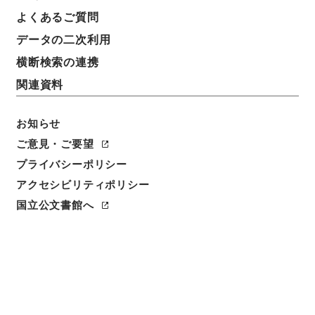
件名
よくあるご質問
「在監者の免業に関する訓令」を一部改正することに
データの二次利用
ついて
横断検索の連携
請求番号
関連資料
平１６法務00044100
お知らせ
件名番号
004
ご意見・ご要望
プライバシーポリシー
保存場所
アクセシビリティポリシー
分館
国立公文書館へ
作成・取得者
法務省矯正局作業課
年月日
平成06年07月05日