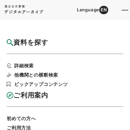
Language
EN
トップ
詳細検索[所蔵資料検索]
目録詳細
資料を探す
件名
家畜伝染病予防法施行令の一部を改正する政
詳細検索
令案
階層
行政文書
内閣法制局
法令案審議録関係
他機関との横断検索
昭和４６年農林省関係政令案審査資料５～６月
ピックアップコンテンツ
（３）
利用請求書印刷
ご利用案内
初めての方へ
基本情報
全ての情報
ご利用方法