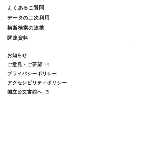
よくあるご質問
データの二次利用
横断検索の連携
関連資料
お知らせ
ご意見・ご要望
プライバシーポリシー
アクセシビリティポリシー
閲覧
国立公文書館へ
件名
家畜伝染病予防法施行令の一部を改正する政令案
請求番号
平１５法制01154100