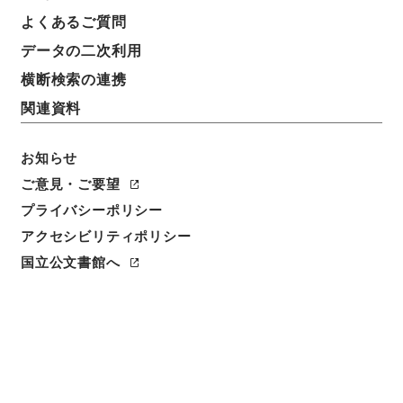
よくあるご質問
データの二次利用
横断検索の連携
関連資料
お知らせ
ご意見・ご要望
プライバシーポリシー
閲覧
アクセシビリティポリシー
件名
国立公文書館へ
物品税法施行令の一部を改正する政令
請求番号
平１５法制00749100
件名番号
002