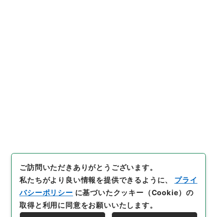
https://www.digital.archive
URIをコピー
s.go.jp/item/1010049
[件名・細目]
「
物品税法施行令
の一部を改正する政令
」
（
平１
５法制00749100-00200
）
、
引用例をコピー
国立公文書館デジタルアーカイ
ブ
、
https://www.digital.arc
hives.go.jp/item/1010049
（
参照
2026-08-09
）
ご訪問いただきありがとうございます。
私たちがより良い情報を提供できるように、
プライ
バシーポリシー
に基づいたクッキー（Cookie）の
取得と利用に同意をお願いいたします。