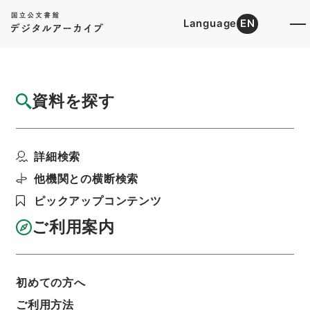
Language
EN
トップ
詳細検索[所蔵資料検索]
目録詳細
資料を探す
件名
物品税法施行令の一部を改正する政令
詳細検索
階層
行政文書
内閣法制局
法令案審議録関係
昭和４２年酒税法施行令の一部改正等
他機関との横断検索
利用請求書印刷
ピックアップコンテンツ
ご利用案内
基本情報
全ての情報
初めての方へ
ご利用方法