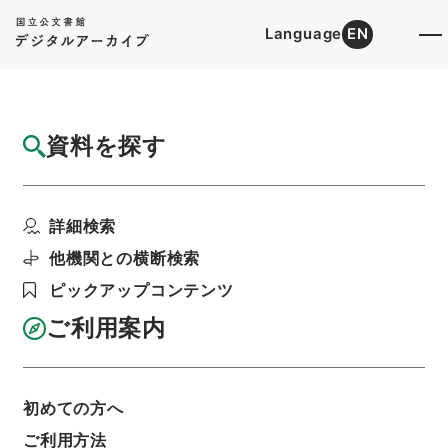
Language
EN
トップ
詳細検索[所蔵資料検索]
目録詳細
資料を探す
件名
雇用促進事業団法施行令の一部を改正する政
詳細検索
令
階層
行政文書
内閣法制局
法令案審議録関係
他機関との横断検索
労働省関係政令案・昭和４５年
ピックアップコンテンツ
利用請求書印刷
ご利用案内
基本情報
全ての情報
初めての方へ
ご利用方法