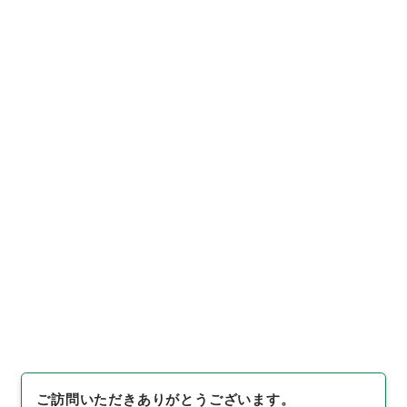
https://www.digital.archive
URIをコピー
s.go.jp/item/1010721
[件名・細目]
「
雇用促進事業団
法施行令の一部を改正する政
令
」
（
平１５法制01381100-0
引用例をコピー
0900
）
、
国立公文書館デジタ
ルアーカイブ
、
https://www.d
igital.archives.go.jp/item/10
10721
（
参照
2026-08-07
）
ご訪問いただきありがとうございます。