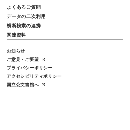
よくあるご質問
データの二次利用
横断検索の連携
関連資料
お知らせ
ご意見・ご要望
プライバシーポリシー
閲覧
アクセシビリティポリシー
国立公文書館へ
件名
雇用促進事業団法施行令の一部を改正する政令
請求番号
平１５法制01381100
件名番号