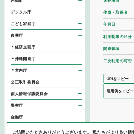
保存場所
内閣府
デジタル庁
作成・取得者
こども家庭庁
年月日
復興庁
利用制限の区分
＊経済企画庁
関連事項
＊沖縄開発庁
二次利用の可否
＊宮内庁
URIをコピー
公正取引委員会
引用例をコピー
個人情報保護委員会
警察庁
金融庁
消費者庁
ご訪問いただきありがとうございます。
私たちがより良い情