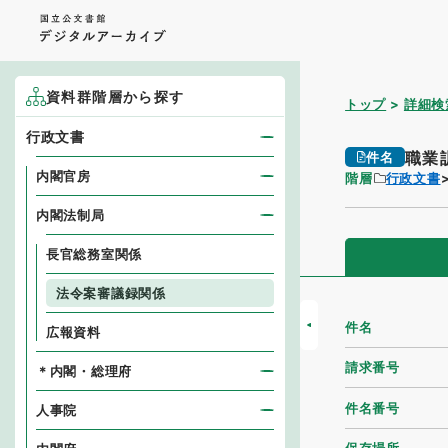
資料群階層から探す
トップ
詳細検
行政文書
職業
件名
内閣官房
階層
行政文書
内閣法制局
長官総務室関係
法令案審議録関係
件名
広報資料
請求番号
＊内閣・総理府
件名番号
人事院