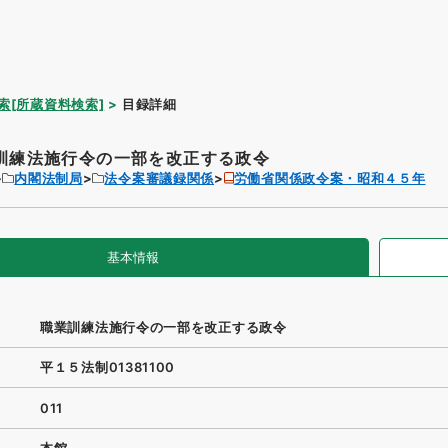
索[所蔵資料検索]
目録詳細
訓練法施行令の一部を改正する政令
内閣法制局
法令案審議録関係
労働省関係政令案・昭和４５年
基本情報
職業訓練法施行令の一部を改正する政令
平１５法制01381100
011