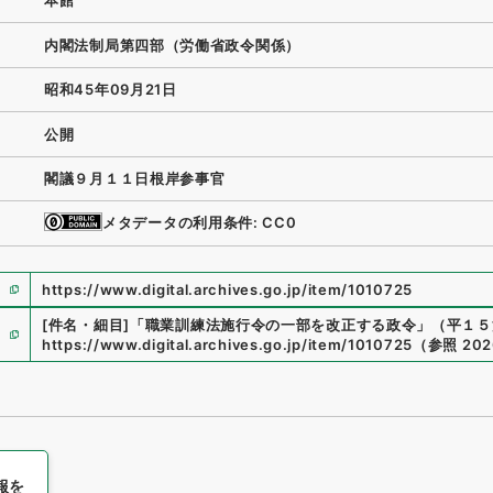
本館
内閣法制局第四部（労働省政令関係）
昭和45年09月21日
公開
閣議９月１１日根岸参事官
メタデータの利用条件: CC0
https://www.digital.archives.go.jp/item/1010725
[件名・細目]
「
職業訓練法施行令の一部を改正する政令
」
（
平１５法
https://www.digital.archives.go.jp/item/1010725
（
参照
202
報を