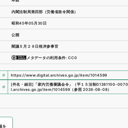
本館
内閣法制局第四部（労働省政令関係）
昭和45年05月30日
公開
閣議５月２９日根岸参事官
メタデータの利用条件: CC0
https://www.digital.archives.go.jp/item/1014599
[件名・細目]
「
家内労働審議会令
」
（
平１５法制01381100-007
l.archives.go.jp/item/1014599
（
参照
2026-08-08
）
報を