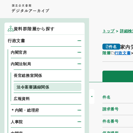
資料群階層から探す
トップ
詳細検
行政文書
家内
件名
内閣官房
階層
行政文書
内閣法制局
長官総務室関係
法令案審議録関係
件名
広報資料
請求番号
＊内閣・総理府
件名番号
人事院