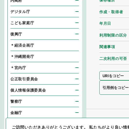
保存場所
内閣府
デジタル庁
作成・取得者
こども家庭庁
年月日
復興庁
利用制限の区分
＊経済企画庁
関連事項
＊沖縄開発庁
二次利用の可否
＊宮内庁
URIをコピー
公正取引委員会
引用例をコピー
個人情報保護委員会
警察庁
金融庁
消費者庁
ご訪問いただきありがとうございます。
私たちがより良い情