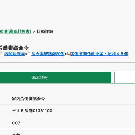
索[所蔵資料検索]
目録詳細
労働審議会令
内閣法制局
法令案審議録関係
労働省関係政令案・昭和４５年
基本情報
家内労働審議会令
平１５法制01381100
007