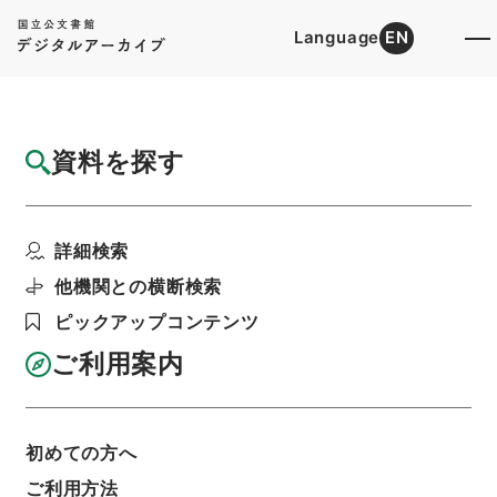
Language
EN
トップ
詳細検索[所蔵資料検索]
目録詳細
資料を探す
件名
企業合理化促進法施行令の一部を改正する政
詳細検索
令
階層
行政文書
内閣法制局
法令案審議録関係
他機関との横断検索
昭和３４年大蔵省請議案（政令）控２（９１～１
ピックアップコンテンツ
２４）
利用請求書印刷
ご利用案内
初めての方へ
基本情報
全ての情報
ご利用方法