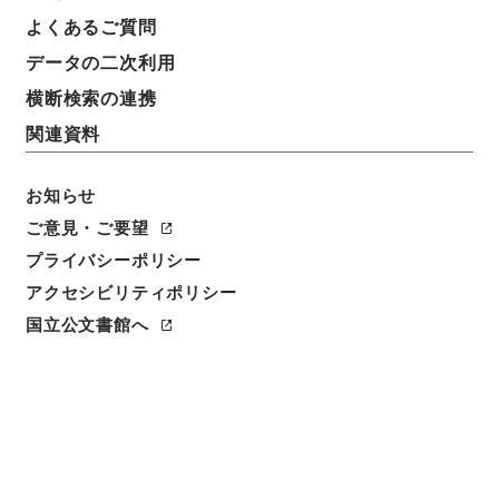
よくあるご質問
データの二次利用
横断検索の連携
関連資料
お知らせ
ご意見・ご要望
プライバシーポリシー
アクセシビリティポリシー
閲覧
国立公文書館へ
件名
企業合理化促進法施行令の一部を改正する政令
請求番号
平１４法制00481100