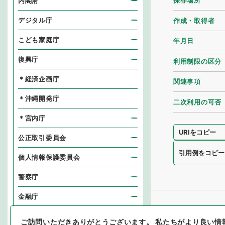
保存場所
内閣府
デジタル庁
作成・取得者
こども家庭庁
年月日
復興庁
利用制限の区分
＊経済企画庁
関連事項
＊沖縄開発庁
二次利用の可否
＊宮内庁
URIをコピー
公正取引委員会
引用例をコピー
個人情報保護委員会
警察庁
金融庁
消費者庁
ご訪問いただきありがとうございます。
私たちがより良い情