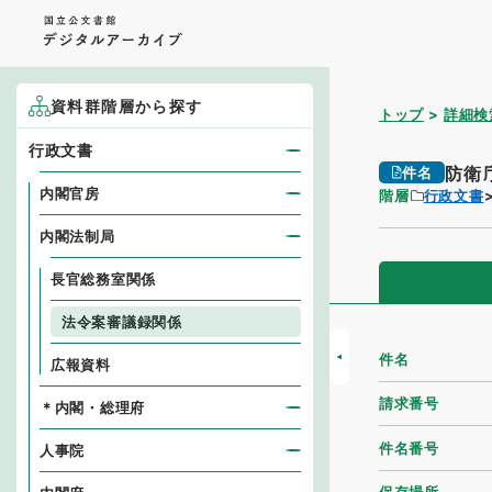
資料群階層から探す
トップ
詳細検
行政文書
防衛
件名
内閣官房
階層
行政文書
内閣法制局
長官総務室関係
法令案審議録関係
件名
広報資料
請求番号
＊内閣・総理府
件名番号
人事院