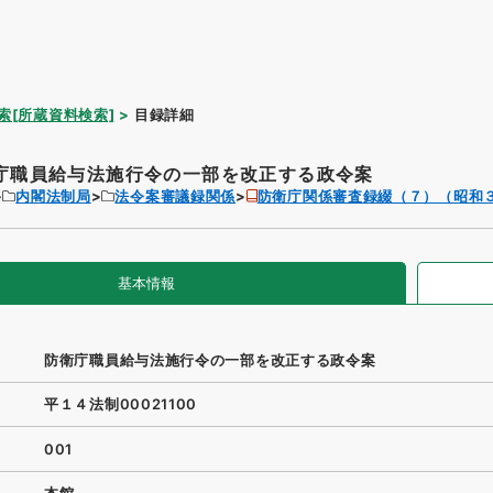
索[所蔵資料検索]
目録詳細
庁職員給与法施行令の一部を改正する政令案
内閣法制局
法令案審議録関係
防衛庁関係審査録綴（７）（昭和
基本情報
防衛庁職員給与法施行令の一部を改正する政令案
平１４法制00021100
001