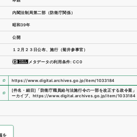
本館
内閣法制局第二部（防衛庁関係）
昭和39年
公開
１２月２３日公布、施行（菊井参事官）
メタデータの利用条件: CC0
https://www.digital.archives.go.jp/item/1033184
[件名・細目]
「
防衛庁職員給与法施行令の一部を改正する政令案
」
ーカイブ
、
https://www.digital.archives.go.jp/item/1033184
報を