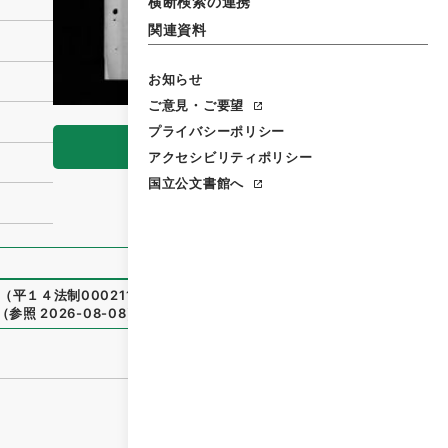
横断検索の連携
関連資料
お知らせ
ご意見・ご要望
プライバシーポリシー
閲覧
アクセシビリティポリシー
国立公文書館へ
（
平１４法制00021100-00100
）
、
国立公文書館デジタルア
（
参照
2026-08-08
）