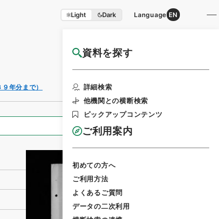
Light
Dark
Language
EN
資料を探す
国立公文書館HP利用案内
利用請求書印刷
詳細検索
３９年分まで）
他機関との横断検索
ピックアップコンテンツ
全ての情報
ご利用案内
初めての方へ
ご利用方法
よくあるご質問
データの二次利用