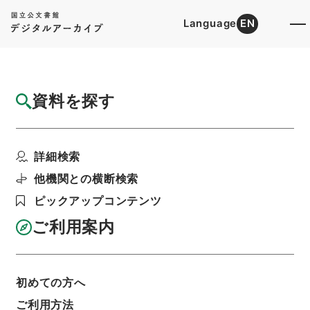
Language
EN
トップ
詳細検索[所蔵資料検索]
目録詳細
資料を探す
件名
労働省設置法の一部を改正する法律
詳細検索
階層
行政文書
内閣法制局
法令案審議録関係
労働保険審査官及び労働保険審査会法、労働省設
他機関との横断検索
置法、炭鉱離職者臨時措置法、失業保険法、労働
組合法
ピックアップコンテンツ
利用請求書印刷
ご利用案内
基本情報
全ての情報
初めての方へ
ご利用方法