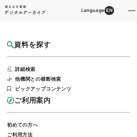
Language
EN
トップ
詳細検索[所蔵資料検索]
目録詳細
資料を探す
件名
警務課雇員名簿
詳細検索
階層
行政文書
警察庁
＊内務省警保局文書
種村氏警察参考資料第３７集
他機関との横断検索
利用請求書印刷
ピックアップコンテンツ
ご利用案内
基本情報
全ての情報
初めての方へ
ご利用方法