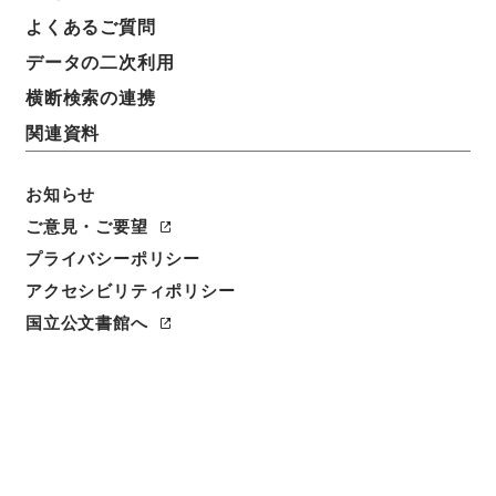
よくあるご質問
データの二次利用
横断検索の連携
関連資料
お知らせ
ご意見・ご要望
プライバシーポリシー
閲覧
アクセシビリティポリシー
件名
国立公文書館へ
警務課雇員名簿
請求番号
平９警察00719100
件名番号
008