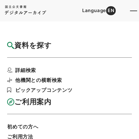
Language
EN
トップ
詳細検索[所蔵資料検索]
目録詳細
資料を探す
件名
昭和９年度判任俸給経理計画案
詳細検索
階層
行政文書
警察庁
＊内務省警保局文書
種村氏警察参考資料第３７集
他機関との横断検索
利用請求書印刷
ピックアップコンテンツ
ご利用案内
基本情報
全ての情報
初めての方へ
ご利用方法