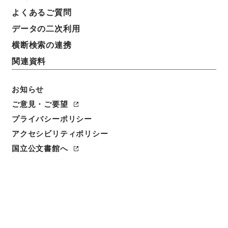
よくあるご質問
データの二次利用
横断検索の連携
関連資料
お知らせ
ご意見・ご要望
プライバシーポリシー
閲覧
アクセシビリティポリシー
件名
国立公文書館へ
昭和９年度判任俸給経理計画案
請求番号
平９警察00719100
件名番号
011