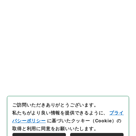
https://www.digital.archive
URIをコピー
s.go.jp/item/1035105
[件名・細目]
「
昭和９年度判任
俸給経理計画案
」
（
平９警察00
719100-01100
）
、
国立公文書
引用例をコピー
館デジタルアーカイブ
、
http
s://www.digital.archives.go.
jp/item/1035105
（
参照
2026
-08-10
）
ご訪問いただきありがとうございます。
私たちがより良い情報を提供できるように、
プライ
バシーポリシー
に基づいたクッキー（Cookie）の
取得と利用に同意をお願いいたします。