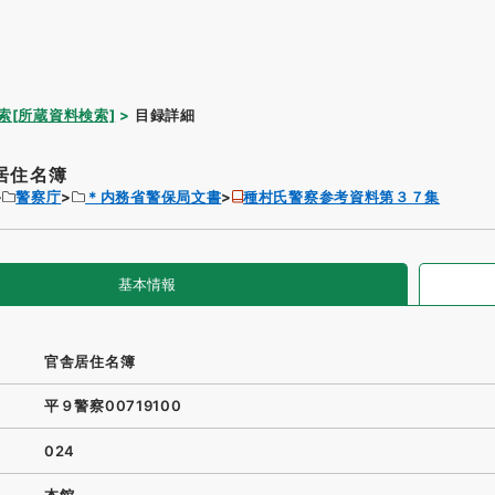
索[所蔵資料検索]
目録詳細
居住名簿
警察庁
＊内務省警保局文書
種村氏警察参考資料第３７集
基本情報
官舎居住名簿
平９警察00719100
024