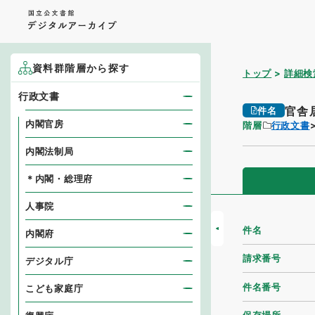
資料群階層から探す
トップ
詳細検
行政文書
官舎
件名
内閣官房
階層
行政文書
内閣法制局
＊内閣・総理府
人事院
件名
内閣府
請求番号
デジタル庁
件名番号
こども家庭庁