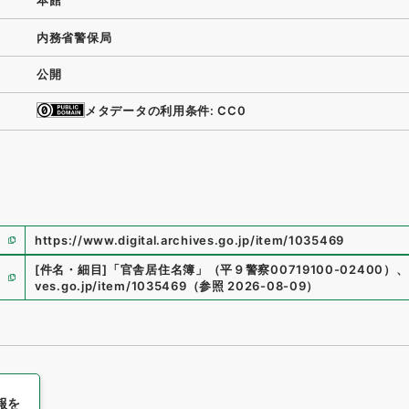
本館
内務省警保局
公開
メタデータの利用条件: CC0
https://www.digital.archives.go.jp/item/1035469
[件名・細目]
「
官舎居住名簿
」
（
平９警察00719100-02400
）
、
ves.go.jp/item/1035469
（
参照
2026-08-09
）
報を