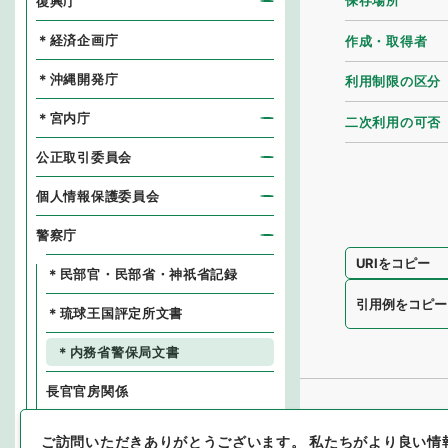
保存場所
復興庁
＊経済企画庁
作成・取得者
＊沖縄開発庁
利用制限の区分
＊宮内庁
二次利用の可否
公正取引委員会
個人情報保護委員会
警察庁
URIをコピー
＊民部官・民部省・神祇省記録
引用例をコピー
＊琉球王国評定所文書
＊内務省警保局文書
長官官房関係
生活安全局関係
ご訪問いただきありがとうございます。
私たちがより良い情