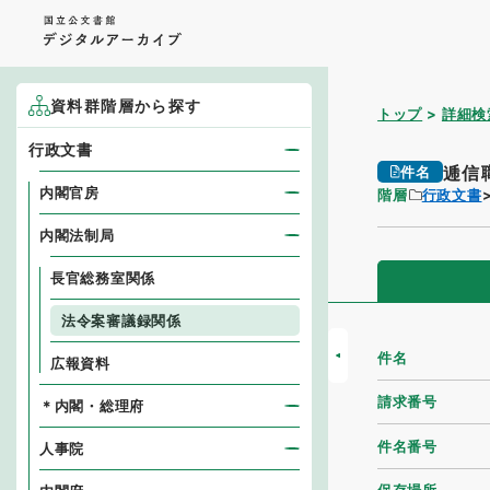
資料群階層から探す
トップ
詳細検
行政文書
逓信
件名
内閣官房
階層
行政文書
内閣法制局
長官総務室関係
法令案審議録関係
件名
広報資料
請求番号
＊内閣・総理府
件名番号
人事院