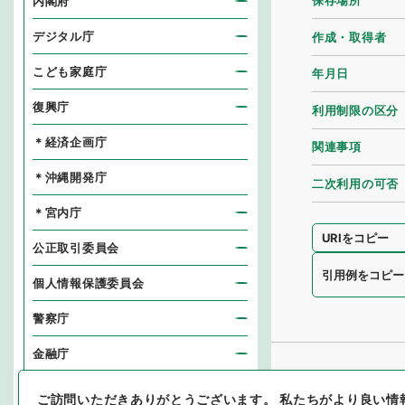
保存場所
内閣府
デジタル庁
作成・取得者
こども家庭庁
年月日
復興庁
利用制限の区分
＊経済企画庁
関連事項
＊沖縄開発庁
二次利用の可否
＊宮内庁
URIをコピー
公正取引委員会
引用例をコピー
個人情報保護委員会
警察庁
金融庁
消費者庁
ご訪問いただきありがとうございます。
私たちがより良い情