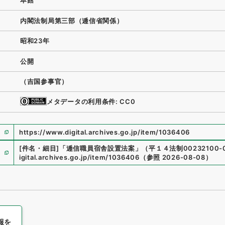
本館
内閣法制局第三部（逓信省関係）
昭和23年
公開
（吉国参事官）
メタデータの利用条件: CC0
https://www.digital.archives.go.jp/item/1036406
[件名・細目]
「
逓信職員宿舎設置法案
」
（
平１４法制00232100-
igital.archives.go.jp/item/1036406
（
参照
2026-08-08
）
報を