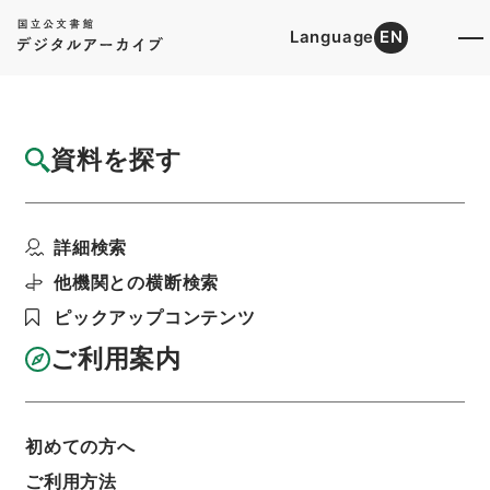
Language
EN
トップ
詳細検索[所蔵資料検索]
目録詳細
資料を探す
件名
電気通信研究所官制の一部を改正する政令
詳細検索
階層
行政文書
内閣法制局
法令案審議録関係
逓信省関係（１）昭和２３年４月～１２月
他機関との横断検索
利用請求書印刷
ピックアップコンテンツ
ご利用案内
基本情報
全ての情報
初めての方へ
ご利用方法