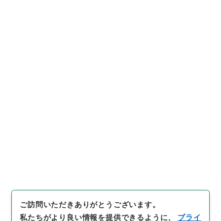
https://www.digital.archive
URIをコピー
s.go.jp/item/1036414
[件名・細目]
「
電気通信研究所
官制の一部を改正する政令
」
（
平１４法制00232100-0100
引用例をコピー
0
）
、
国立公文書館デジタルア
ーカイブ
、
https://www.digit
al.archives.go.jp/item/1036
414
（
参照
2026-08-10
）
ご訪問いただきありがとうございます。
私たちがより良い情報を提供できるように、
プライ