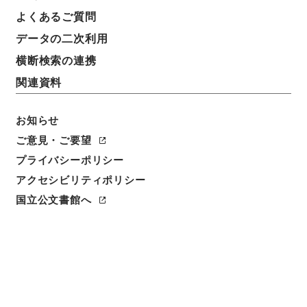
よくあるご質問
データの二次利用
横断検索の連携
関連資料
お知らせ
ご意見・ご要望
プライバシーポリシー
閲覧
アクセシビリティポリシー
件名
国立公文書館へ
電気通信研究所官制の一部を改正する政令
請求番号
平１４法制00232100
件名番号
010