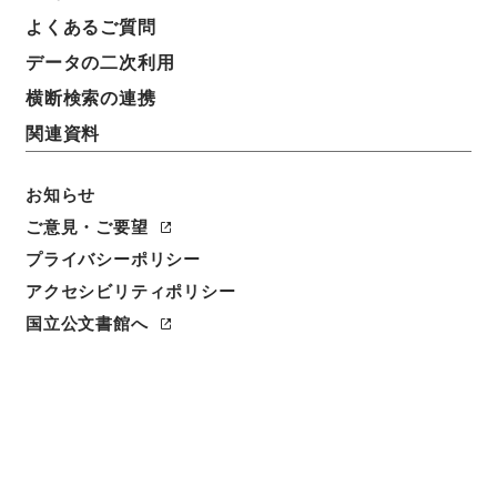
よくあるご質問
データの二次利用
横断検索の連携
関連資料
お知らせ
ご意見・ご要望
プライバシーポリシー
閲覧
アクセシビリティポリシー
件名
国立公文書館へ
地方税法施行令の一部を改正する政令案
請求番号
平１４法制00575100
件名番号
013