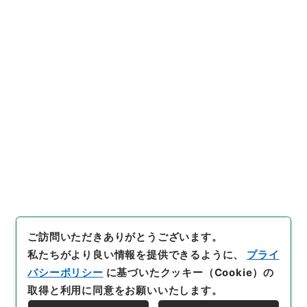
https://www.digital.archive
URIをコピー
s.go.jp/item/1037069
[件名・細目]
「
地方税法施行令
の一部を改正する政令案
」
（
平
１４法制00575100-0130
引用例をコピー
0
）
、
国立公文書館デジタルア
ーカイブ
、
https://www.digit
al.archives.go.jp/item/1037
069
（
参照
2026-08-11
）
ご訪問いただきありがとうございます。
私たちがより良い情報を提供できるように、
プライ
バシーポリシー
に基づいたクッキー（Cookie）の
取得と利用に同意をお願いいたします。