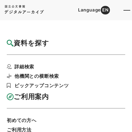
Language
EN
トップ
詳細検索[所蔵資料検索]
目録詳細
資料を探す
件名
地方税法施行令の一部を改正する政令案
詳細検索
階層
行政文書
内閣法制局
法令案審議録関係
昭和３１年７月－１０月政令案審議録
他機関との横断検索
利用請求書印刷
ピックアップコンテンツ
ご利用案内
基本情報
全ての情報
初めての方へ
ご利用方法