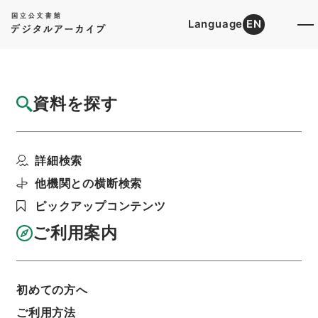
Language
EN
トップ
詳細検索[所蔵資料検索]
目録詳細
資料を探す
件名
公衆電気通信法の一部を改正する法律（案）
詳細検索
階層
行政文書
内閣法制局
法令案審議録関係
郵政省電気通信関係３・３２年１月～３２年１２
他機関との横断検索
月
ピックアップコンテンツ
利用請求書印刷
ご利用案内
基本情報
全ての情報
初めての方へ
ご利用方法