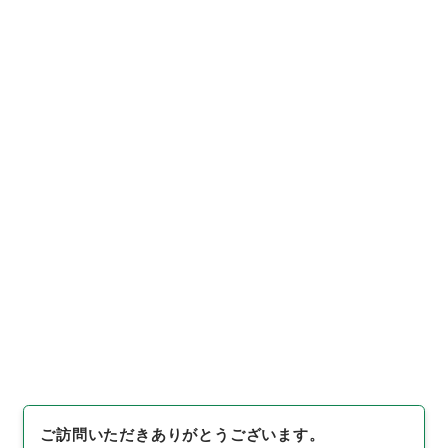
https://www.digital.archive
URIをコピー
s.go.jp/item/1038002
[件名・細目]
「
公衆電気通信法
の一部を改正する法律（案）
」
（
平１４法制00259100-0010
引用例をコピー
0
）
、
国立公文書館デジタルア
ーカイブ
、
https://www.digit
al.archives.go.jp/item/1038
002
（
参照
2026-08-07
）
ご訪問いただきありがとうございます。