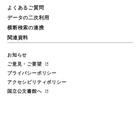
よくあるご質問
データの二次利用
横断検索の連携
関連資料
お知らせ
ご意見・ご要望
プライバシーポリシー
閲覧
アクセシビリティポリシー
国立公文書館へ
件名
公衆電気通信法の一部を改正する法律（案）
請求番号
平１４法制00259100
件名番号