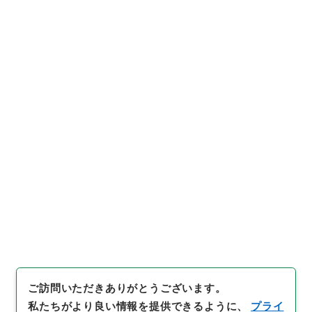
https://www.digital.archive
URIをコピー
s.go.jp/item/1038293
[件名・細目]
「
消防団員等公務
災害補償責任共済基金法施行令
の一部を改正する政令
」
（
平１
４法制00598100-00600
）
、
引用例をコピー
国立公文書館デジタルアーカイ
ブ
、
https://www.digital.arc
hives.go.jp/item/1038293
（
参照
2026-08-07
）
ご訪問いただきありがとうございます。
私たちがより良い情報を提供できるように、
プライ