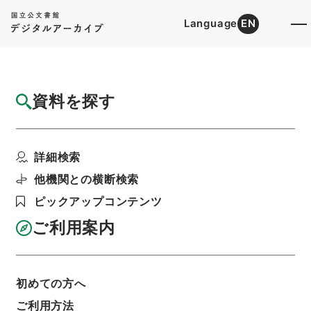
Language
EN
トップ
詳細検索[所蔵資料検索]
目録詳細
資料を探す
件名
消防団員等公務災害補償責任共済基金法施行
詳細検索
令の一部を改正する政...
階層
行政文書
内閣法制局
法令案審議録関係
他機関との横断検索
昭和３９年１月～３月自治省審査政令案綴
ピックアップコンテンツ
利用請求書印刷
ご利用案内
基本情報
全ての情報
初めての方へ
ご利用方法