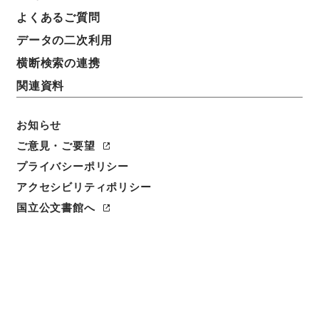
よくあるご質問
データの二次利用
横断検索の連携
関連資料
お知らせ
ご意見・ご要望
プライバシーポリシー
閲覧
アクセシビリティポリシー
国立公文書館へ
件名
消防団員等公務災害補償責任共済基金法施行令の一部
を改正する政令
請求番号
平１４法制00598100