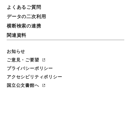
よくあるご質問
データの二次利用
横断検索の連携
関連資料
お知らせ
ご意見・ご要望
プライバシーポリシー
閲覧
アクセシビリティポリシー
国立公文書館へ
件名
愛知用水公団法施行令の一部を改正する政令
請求番号
平１４法制01358100
件名番号