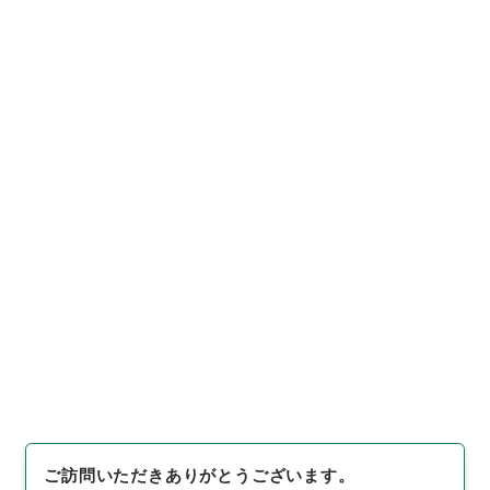
https://www.digital.archive
URIをコピー
s.go.jp/item/1039511
[件名・細目]
「
愛知用水公団法
施行令の一部を改正する政令
」
（
平１４法制01358100-0020
引用例をコピー
0
）
、
国立公文書館デジタルア
ーカイブ
、
https://www.digit
al.archives.go.jp/item/1039
511
（
参照
2026-08-08
）
ご訪問いただきありがとうございます。