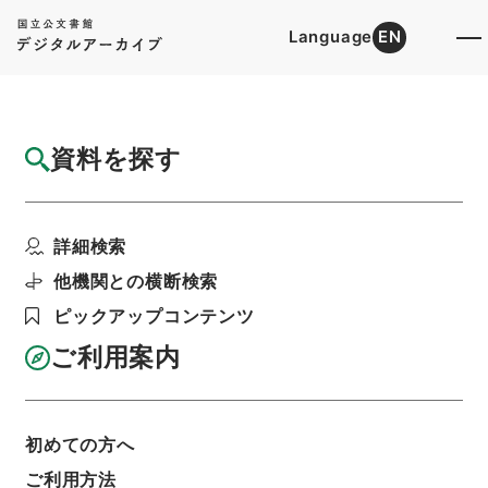
Language
EN
トップ
詳細検索[所蔵資料検索]
目録詳細
資料を探す
件名
愛知用水公団法施行令の一部を改正する政令
詳細検索
階層
行政文書
内閣法制局
法令案審議録関係
農林省関係政令・その１（閣議３月２８日－５月
他機関との横断検索
３０日）昭和３６年
ピックアップコンテンツ
利用請求書印刷
ご利用案内
基本情報
全ての情報
初めての方へ
ご利用方法