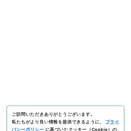
https://www.digital.archive
URIをコピー
s.go.jp/item/1039850
[件名・細目]
「
保険募集の取締
に関する法律の一部を改正する
法律案
」
（
平１４法制003471
00-01000
）
、
国立公文書館デ
引用例をコピー
ジタルアーカイブ
、
https://w
ww.digital.archives.go.jp/it
em/1039850
（
参照
2026-08
-10
）
ご訪問いただきありがとうございます。
私たちがより良い情報を提供できるように、
プライ
バシーポリシー
に基づいたクッキー（Cookie）の