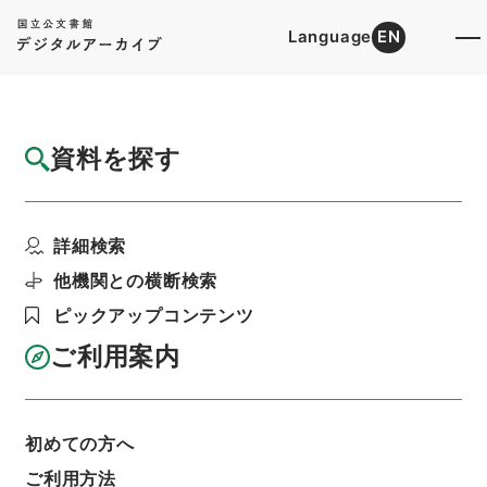
Language
EN
トップ
詳細検索[所蔵資料検索]
目録詳細
資料を探す
件名
保険募集の取締に関する法律の一部を改正す
詳細検索
る法律案
階層
行政文書
内閣法制局
法令案審議録関係
他機関との横断検索
銀行局関係法令（３）
ピックアップコンテンツ
利用請求書印刷
ご利用案内
基本情報
全ての情報
初めての方へ
ご利用方法