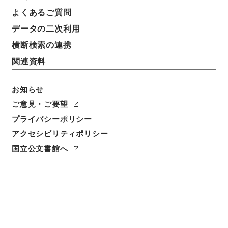
よくあるご質問
データの二次利用
横断検索の連携
関連資料
お知らせ
ご意見・ご要望
プライバシーポリシー
閲覧
アクセシビリティポリシー
国立公文書館へ
件名
保険募集の取締に関する法律の一部を改正する法律案
請求番号
平１４法制00347100
件名番号