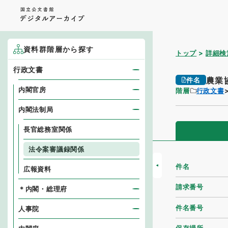
資料群階層から探す
トップ
詳細検
行政文書
農業
件名
内閣官房
階層
行政文書
内閣法制局
長官総務室関係
法令案審議録関係
件名
広報資料
請求番号
＊内閣・総理府
件名番号
人事院