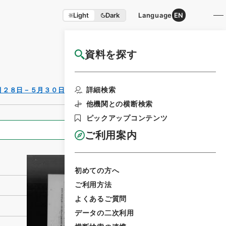
Light
Dark
Language
EN
資料を探す
国立公文書館HP利用案内
利用請求書印刷
詳細検索
月２８日－５月３０日）昭和３６年
他機関との横断検索
ピックアップコンテンツ
全ての情報
ご利用案内
初めての方へ
ご利用方法
よくあるご質問
データの二次利用