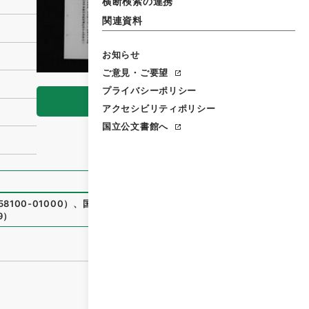
横断検索の連携
関連資料
お知らせ
ご意見・ご要望
プライバシーポリシー
閲覧
アクセシビリティポリシー
国立公文書館へ
8100-01000
）
、
国立公文書館デジタルアーカイブ
、
https://
9
）