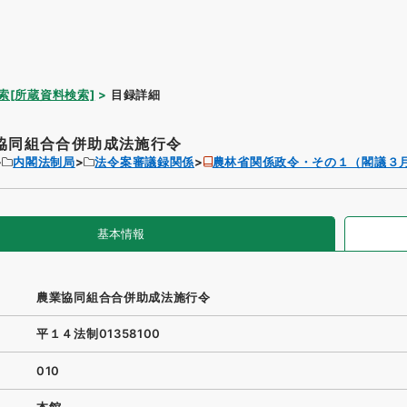
索[所蔵資料検索]
目録詳細
協同組合合併助成法施行令
内閣法制局
法令案審議録関係
農林省関係政令・その１（閣議３
基本情報
農業協同組合合併助成法施行令
平１４法制01358100
010