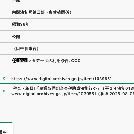
本館
内閣法制局第四部（農林省関係）
昭和36年
公開
（田中参事官）
メタデータの利用条件: CC0
https://www.digital.archives.go.jp/item/1039851
[件名・細目]
「
農業協同組合合併助成法施行令
」
（
平１４法制0135
www.digital.archives.go.jp/item/1039851
（
参照
2026-08-0
報を