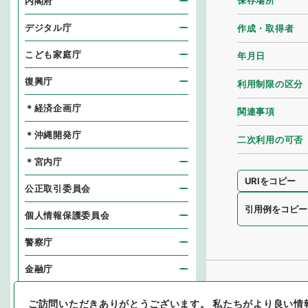
保存場所
内閣府
デジタル庁
作成・取得者
こども家庭庁
年月日
復興庁
利用制限の区分
＊経済企画庁
関連事項
＊沖縄開発庁
二次利用の可否
＊宮内庁
URIをコピー
公正取引委員会
引用例をコピー
個人情報保護委員会
警察庁
金融庁
消費者庁
ご訪問いただきありがとうございます。
私たちがより良い情