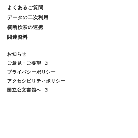
よくあるご質問
データの二次利用
横断検索の連携
関連資料
お知らせ
ご意見・ご要望
プライバシーポリシー
閲覧
アクセシビリティポリシー
国立公文書館へ
件名
恩給法等の一部を改正する法律の施行に伴う関係政令
の整備に関する政令案
請求番号
平１５法制00068100