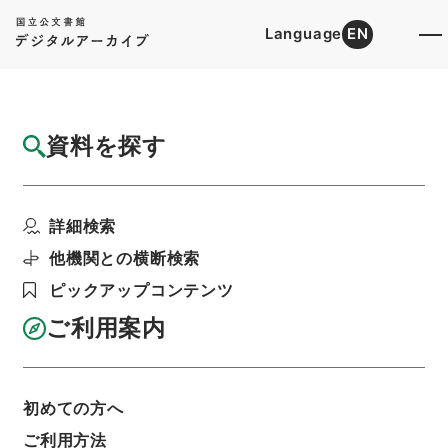
Language
EN
トップ
詳細検索[所蔵資料検索]
目録詳細
資料を探す
件名
恩給法等の一部を改正する法律の施行に伴う
詳細検索
関係政令の整備に関す...
階層
行政文書
内閣法制局
法令案審議録関係
他機関との横断検索
昭和４４年総理府関係政令案
ピックアップコンテンツ
利用請求書印刷
ご利用案内
基本情報
全ての情報
初めての方へ
ご利用方法