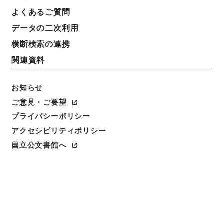
件名
よくあるご質問
４０１０７ 柳川市
データの二次利用
請求番号
横断検索の連携
平１５総務10102100
関連資料
件名番号
007
お知らせ
ご意見・ご要望
保存場所
プライバシーポリシー
分館
アクセシビリティポリシー
作成・取得者
国立公文書館へ
総理府統計局調査部国勢統計課
年月日
昭和39年12月01日
利用制限の区分