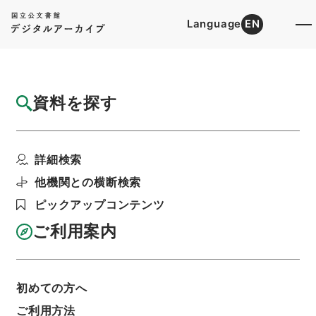
Language
EN
トップ
詳細検索[所蔵資料検索]
目録詳細
資料を探す
件名
４０１０７ 柳川市
詳細検索
階層
行政文書
総務省
統計局関係
昭和４０年国勢調査調査区地図（福岡県）４分冊
他機関との横断検索
の２
ピックアップコンテンツ
利用請求書印刷
ご利用案内
基本情報
全ての情報
初めての方へ
ご利用方法