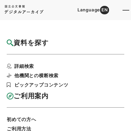
Language
EN
トップ
詳細検索[所蔵資料検索]
目録詳細
資料を探す
件名
防衛庁職員給与法施行令の一部を改正する政
詳細検索
令案
階層
行政文書
内閣法制局
法令案審議録関係
他機関との横断検索
防衛庁政令案（１）昭和４１年
ピックアップコンテンツ
利用請求書印刷
ご利用案内
基本情報
全ての情報
初めての方へ
ご利用方法