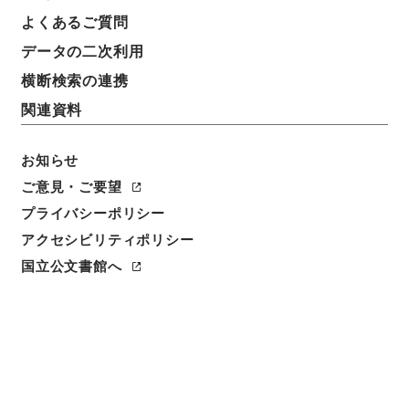
よくあるご質問
データの二次利用
横断検索の連携
関連資料
お知らせ
ご意見・ご要望
プライバシーポリシー
閲覧
アクセシビリティポリシー
国立公文書館へ
件名
防衛庁職員給与法施行令の一部を改正する政令案
請求番号
平１５法制00129100
件名番号