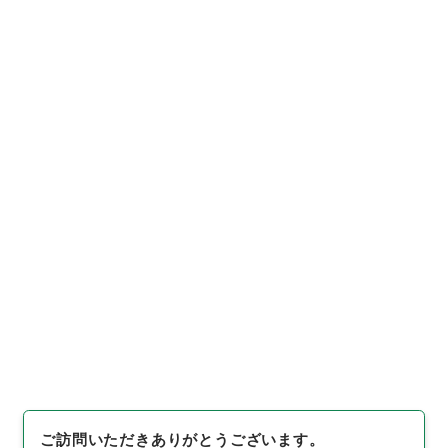
https://www.digital.archive
URIをコピー
s.go.jp/item/1042971
[件名・細目]
「
防衛庁職員給与
法施行令の一部を改正する政令
案
」
（
平１５法制00129100-0
引用例をコピー
0300
）
、
国立公文書館デジタ
ルアーカイブ
、
https://www.d
igital.archives.go.jp/item/10
42971
（
参照
2026-08-07
）
ご訪問いただきありがとうございます。