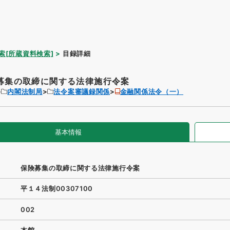
索[所蔵資料検索]
目録詳細
募集の取締に関する法律施行令案
内閣法制局
法令案審議録関係
金融関係法令（一）
基本情報
保険募集の取締に関する法律施行令案
平１４法制00307100
002