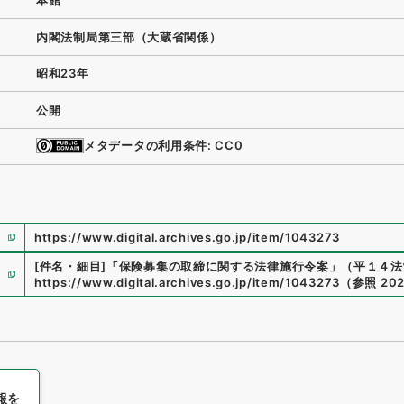
本館
内閣法制局第三部（大蔵省関係）
昭和23年
公開
メタデータの利用条件: CC0
https://www.digital.archives.go.jp/item/1043273
[件名・細目]
「
保険募集の取締に関する法律施行令案
」
（
平１４法制
https://www.digital.archives.go.jp/item/1043273
（
参照
202
報を