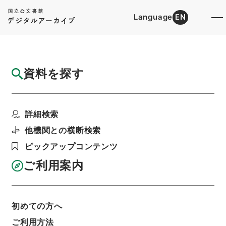
Language
EN
トップ
詳細検索[所蔵資料検索]
目録詳細
資料を探す
件名
農業近代化資金助成法の一部を改正する法律
詳細検索
案
階層
行政文書
内閣法制局
法令案審議録関係
他機関との横断検索
第５１国会農業近代化資金助成法の一部改正案・
ピックアップコンテンツ
昭和４１年５月
利用請求書印刷
ご利用案内
初めての方へ
基本情報
全ての情報
ご利用方法