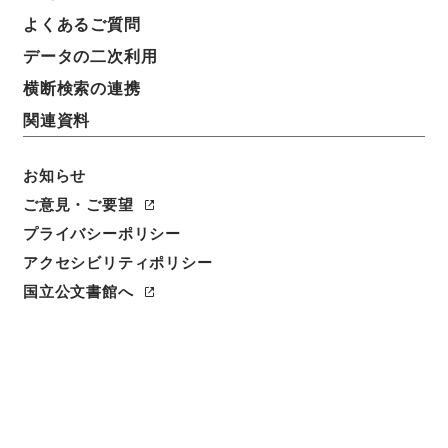
よくあるご質問
データの二次利用
横断検索の連携
関連資料
お知らせ
ご意見・ご要望
プライバシーポリシー
アクセシビリティポリシー
閲覧
国立公文書館へ
件名
農業近代化資金助成法の一部を改正する法律案
請求番号
平１５法制01030100