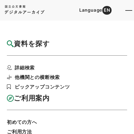
Language
EN
トップ
詳細検索[所蔵資料検索]
目録詳細
資料を探す
件名
昭和４２年度分の地方交付税の単位費用の特
詳細検索
例に関する法律案
階層
行政文書
内閣法制局
法令案審議録関係
他機関との横断検索
第５７回、第５８回国会自治省請議案（法律）
ピックアップコンテンツ
（１）
利用請求書印刷
ご利用案内
初めての方へ
基本情報
全ての情報
ご利用方法