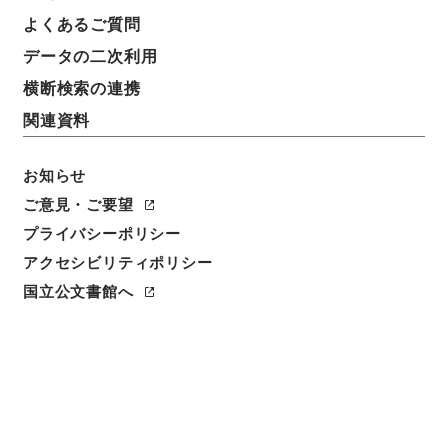
よくあるご質問
データの二次利用
横断検索の連携
関連資料
お知らせ
ご意見・ご要望
プライバシーポリシー
アクセシビリティポリシー
閲覧
国立公文書館へ
件名
昭和４２年度分の地方交付税の単位費用の特例に関す
る法律案
請求番号
平１５法制00815100