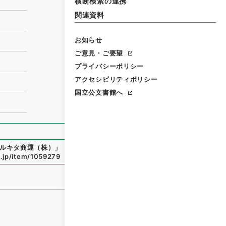
横断検索の連携
関連資料
お知らせ
ご意見・ご要望
プライバシーポリシー
アクセシビリティポリシー
国立公文書館へ
ルキタ商運（株）
」
（
平１５国交00168100-01500
）
、
国立
o.jp/item/1059279
（
参照
2026-08-06
）