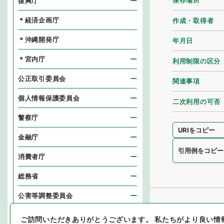
保存場所
復興庁
＊経済企画庁
作成・取得者
＊沖縄開発庁
年月日
＊宮内庁
利用制限の区分
公正取引委員会
関連事項
個人情報保護委員会
二次利用の可否
警察庁
URIをコピー
金融庁
引用例をコピー
消費者庁
総務省
公害等調整委員会
消防庁
ご訪問いただきありがとうございます。
私たちがより良い情