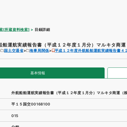
索[所蔵資料検索]
目録詳細
船舶運航実績報告書（平成１２年度１月分）マルキタ商運（
国土交通省
海事局関係
平成１２年度外航船舶運航実績報告書４
基本情報
外航船舶運航実績報告書（平成１２年度１月分）マルキタ商運（
平１５国交00168100
015