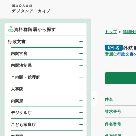
資料群階層から探す
トップ
詳細検
行政文書
外航
件名
内閣官房
階層
行政文書
内閣法制局
＊内閣・総理府
人事院
件名
内閣府
請求番号
デジタル庁
件名番号
こども家庭庁