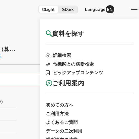
Light
Dark
Language
EN
資料を探す
国立公文書館HP利用案内
株...
利用請求書印刷
詳細検索
２
他機関との横断検索
ピックアップコンテンツ
全ての情報
ご利用案内
株）
初めての方へ
ご利用方法
よくあるご質問
データの二次利用