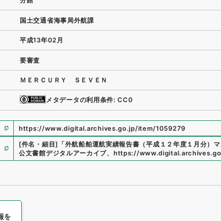
分館
国土交通省海事局外航課
平成13年02月
要審査
ＭＥＲＣＵＲＹ ＳＥＶＥＮ
メタデータの利用条件: CC0
https://www.digital.archives.go.jp/item/1059279
[件名・細目]
「
外航船舶運航実績報告書（平成１２年度１月分）マ
公文書館デジタルアーカイブ
、
https://www.digital.archives.g
報を