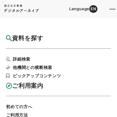
Language
EN
トップ
詳細検索[所蔵資料検索]
目録詳細
資料を探す
件名
外航船舶運航実績報告書（平成１２年度１月
詳細検索
分）反田海運（株）
階層
行政文書
国土交通省
海事局関係
他機関との横断検索
平成１２年度外航船舶運航実績報告書４２
ピックアップコンテンツ
利用請求書印刷
ご利用案内
基本情報
全ての情報
初めての方へ
ご利用方法