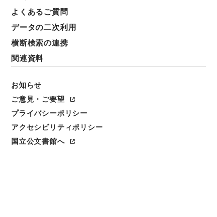
件名
よくあるご質問
外航船舶運航実績報告書（平成１２年度１月分）反田
データの二次利用
海運（株）
横断検索の連携
請求番号
関連資料
平１５国交00168100
お知らせ
件名番号
004
ご意見・ご要望
プライバシーポリシー
保存場所
アクセシビリティポリシー
分館
国立公文書館へ
作成・取得者
国土交通省海事局外航課
年月日
平成13年03月31日