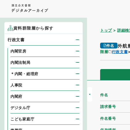
資料群階層から探す
トップ
詳細検
行政文書
外航
件名
内閣官房
階層
行政文書
内閣法制局
＊内閣・総理府
人事院
件名
内閣府
請求番号
デジタル庁
件名番号
こども家庭庁