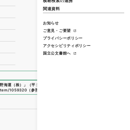
横断検索の連携
関連資料
お知らせ
ご意見・ご要望
プライバシーポリシー
アクセシビリティポリシー
国立公文書館へ
野海運（株）
」
（
平１５国交00168100-01900
）
、
国立公文
/item/1059320
（
参照
2026-08-08
）