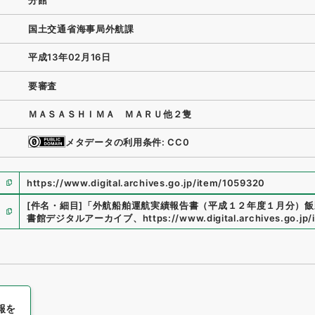
分館
国土交通省海事局外航課
平成13年02月16日
要審査
ＭＡＳＡＳＨＩＭＡ ＭＡＲＵ他２隻
メタデータの利用条件: CC0
https://www.digital.archives.go.jp/item/1059320
[件名・細目]
「
外航船舶運航実績報告書（平成１２年度１月分）飯
書館デジタルアーカイブ
、
https://www.digital.archives.go.jp
報を