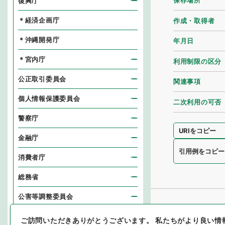
保存場所
復興庁
＊経済企画庁
作成・取得者
＊沖縄開発庁
年月日
＊宮内庁
利用制限の区分
公正取引委員会
関連事項
個人情報保護委員会
二次利用の可否
警察庁
URIをコピー
金融庁
引用例をコピー
消費者庁
総務省
公害等調整委員会
消防庁
ご訪問いただきありがとうございます。
私たちがより良い情