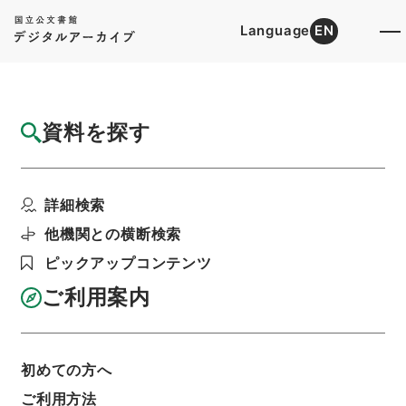
Language
EN
トップ
詳細検索[所蔵資料検索]
目録詳細
資料を探す
件名
平成１０年度第１回安全衛生管理実務担当者
詳細検索
連絡協議会における講...
階層
行政文書
国土交通省
海事局関係
他機関との横断検索
船員災害防止協会関係・平成１０年度
ピックアップコンテンツ
利用請求書印刷
ご利用案内
基本情報
全ての情報
初めての方へ
ご利用方法