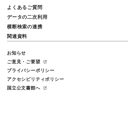
件名
よくあるご質問
平成１０年度第１回安全衛生管理実務担当者連絡協議
データの二次利用
会における講師派遣について（依頼）
横断検索の連携
請求番号
関連資料
平１５国交00253100
お知らせ
件名番号
025
ご意見・ご要望
プライバシーポリシー
保存場所
アクセシビリティポリシー
分館
国立公文書館へ
作成・取得者
運輸省海上技術安全局船員部労働基準課
年月日
平成10年06月04日