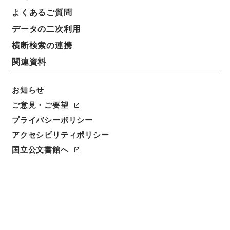
件名
よくあるご質問
平成１０年度「『危険物等取扱責任者の更新講習』の
データの二次利用
実施に関する調査事業」の委託契約締結に関する報告
について
横断検索の連携
関連資料
請求番号
平１５国交00253100
お知らせ
件名番号
ご意見・ご要望
030
プライバシーポリシー
アクセシビリティポリシー
保存場所
国立公文書館へ
分館
作成・取得者
運輸省海上技術安全局船員部労働基準課
年月日
平成10年05月14日