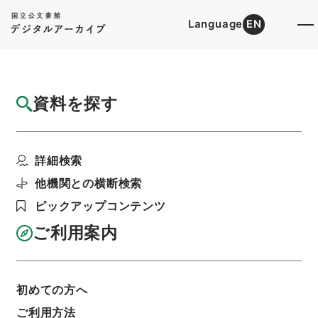
Language
EN
トップ
詳細検索[所蔵資料検索]
目録詳細
資料を探す
件名
平成１０年度「『危険物等取扱責任者の更新
詳細検索
講習』の実施に関する...
階層
行政文書
国土交通省
海事局関係
他機関との横断検索
船員災害防止協会関係・平成１０年度
ピックアップコンテンツ
利用請求書印刷
ご利用案内
基本情報
全ての情報
初めての方へ
ご利用方法