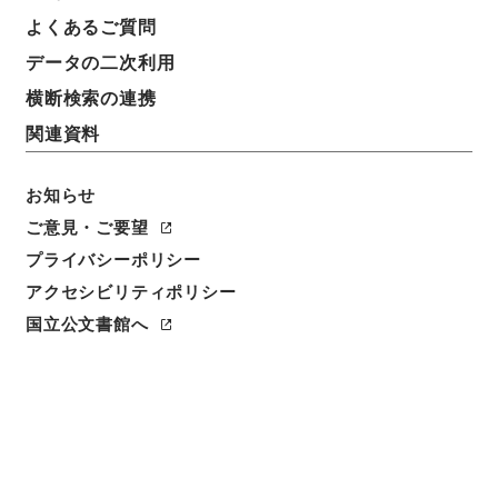
運輸省後援名義使用の結果報告について
よくあるご質問
データの二次利用
請求番号
平１５国交00253100
横断検索の連携
関連資料
件名番号
005
お知らせ
保存場所
ご意見・ご要望
分館
プライバシーポリシー
アクセシビリティポリシー
作成・取得者
国立公文書館へ
運輸省海事局
年月日
平成10年12月16日
利用制限の区分
公開