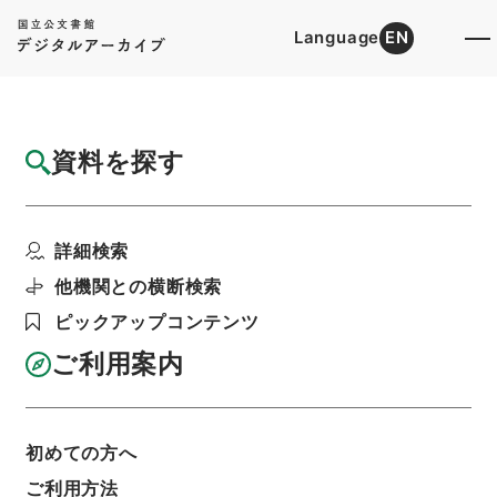
Language
EN
トップ
詳細検索[所蔵資料検索]
目録詳細
資料を探す
件名
運輸省後援名義使用の結果報告について
詳細検索
階層
行政文書
国土交通省
海事局関係
船員災害防止協会関係・平成１０年度
他機関との横断検索
利用請求書印刷
ピックアップコンテンツ
ご利用案内
基本情報
全ての情報
初めての方へ
件名
ご利用方法