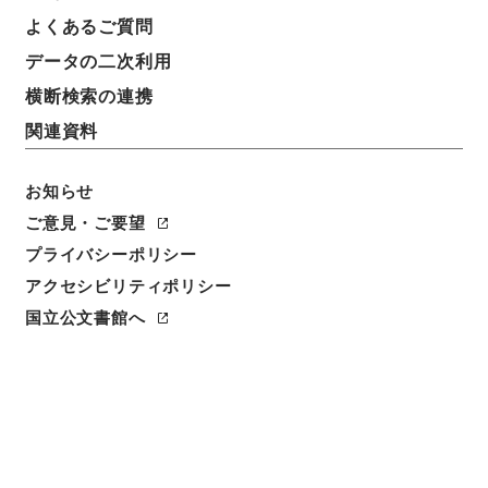
件名
よくあるご質問
平成１０年度第３回安全衛生管理実務担当者連絡協議
データの二次利用
会の開催について（お知らせ）
横断検索の連携
請求番号
関連資料
平１５国交00253100
お知らせ
件名番号
007
ご意見・ご要望
プライバシーポリシー
保存場所
アクセシビリティポリシー
分館
国立公文書館へ
作成・取得者
運輸省海事局
年月日
平成11年02月05日