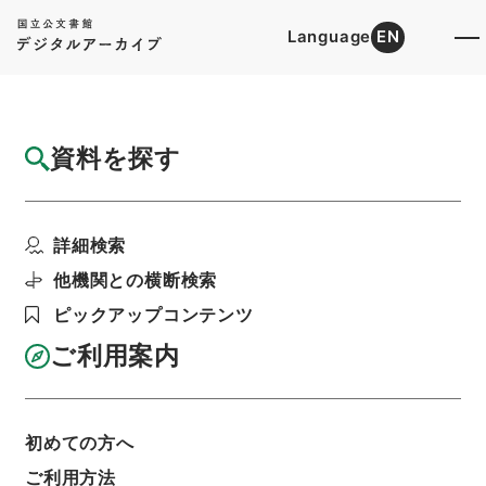
Language
EN
トップ
詳細検索[所蔵資料検索]
目録詳細
資料を探す
件名
平成１０年度第３回安全衛生管理実務担当者
詳細検索
連絡協議会の開催につ...
階層
行政文書
国土交通省
海事局関係
他機関との横断検索
船員災害防止協会関係・平成１０年度
ピックアップコンテンツ
利用請求書印刷
ご利用案内
基本情報
全ての情報
初めての方へ
ご利用方法