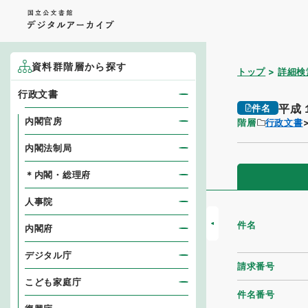
資料群階層から探す
トップ
詳細検
行政文書
平成
件名
内閣官房
階層
行政文書
内閣法制局
＊内閣・総理府
人事院
件名
内閣府
デジタル庁
請求番号
こども家庭庁
件名番号