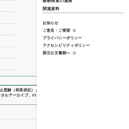
横断検索の連携
関連資料
お知らせ
ご意見・ご要望
プライバシーポリシー
アクセシビリティポリシー
国立公文書館へ
止図解（和英併記）」編集委員会への担当官のご派遣について
ジタルアーカイブ
、
https://www.digital.archives.go.jp/item/