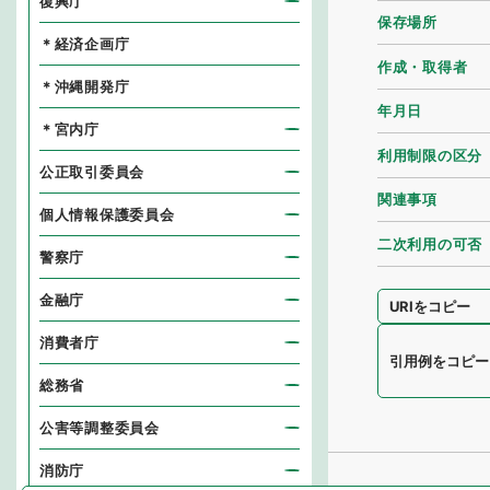
復興庁
保存場所
＊経済企画庁
作成・取得者
＊沖縄開発庁
年月日
＊宮内庁
利用制限の区分
公正取引委員会
関連事項
個人情報保護委員会
二次利用の可否
警察庁
金融庁
URIをコピー
消費者庁
引用例をコピー
総務省
公害等調整委員会
消防庁