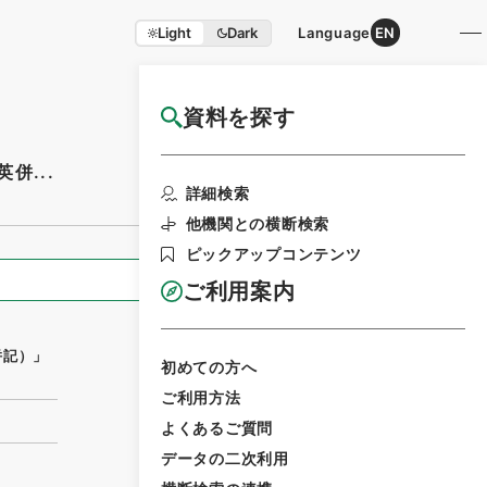
Light
Dark
Language
EN
資料を探す
国立公文書館HP利用案内
併...
利用請求書印刷
詳細検索
他機関との横断検索
ピックアップコンテンツ
全ての情報
ご利用案内
併記）」
初めての方へ
ご利用方法
よくあるご質問
データの二次利用