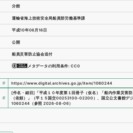
分館
運輸省海上技術安全局船員部労働基準課
平成10年06月16日
公開
船員災害防止協会送付
メタデータの利用条件: CC0
https://www.digital.archives.go.jp/item/1060244
[件名・細目]
「
平成１０年度第１回冊子（仮名）「船内作業災害防
（依頼）
」
（
平１５国交00253100-02200
）
、
国立公文書館デ
1060244
（
参照
2026-08-06
）