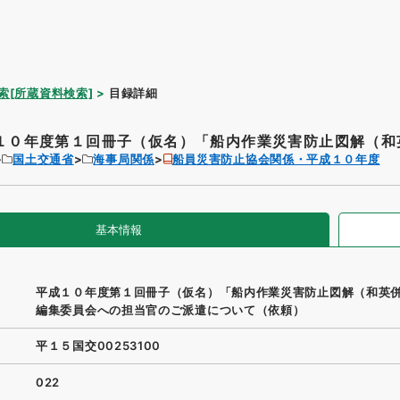
索[所蔵資料検索]
目録詳細
１０年度第１回冊子（仮名）「船内作業災害防止図解（和英
国土交通省
海事局関係
船員災害防止協会関係・平成１０年度
基本情報
平成１０年度第１回冊子（仮名）「船内作業災害防止図解（和英
編集委員会への担当官のご派遣について（依頼）
平１５国交00253100
022