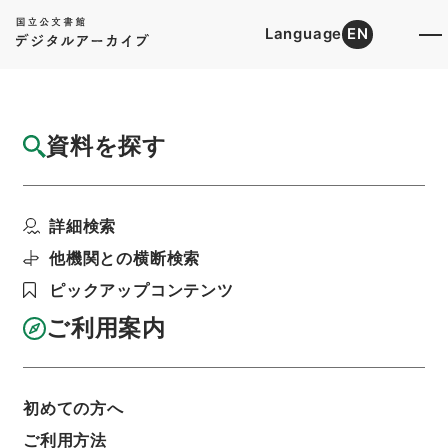
Language
EN
トップ
詳細検索[所蔵資料検索]
目録詳細
資料を探す
件名
宮城県社会福祉協議会の定款変更認可
詳細検索
階層
行政文書
＊厚生省
法人関係
社会福祉法人設立認可関係
他機関との横断検索
社会福祉法人設立認可等
ピックアップコンテンツ
利用請求書印刷
ご利用案内
基本情報
全ての情報
初めての方へ
ご利用方法