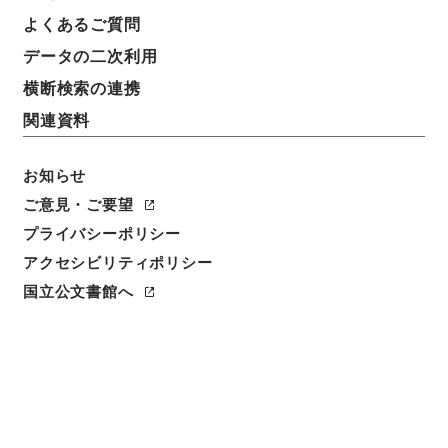
件名
よくあるご質問
宮城県社会福祉協議会の定款変更認可
データの二次利用
請求番号
横断検索の連携
平４厚生04939100
関連資料
件名番号
006
お知らせ
ご意見・ご要望
保存場所
プライバシーポリシー
分館
アクセシビリティポリシー
作成・取得者
国立公文書館へ
社会・援護局
年月日
昭和58年10月03日
利用制限の区分