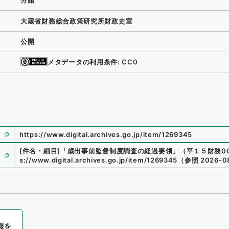
分館
大蔵省財務総合政策研究所財政史室
公開
メタデータの利用条件: CC0
https://www.digital.archives.go.jp/item/1269345
[件名・細目]
「
歳出事前監督制度調査の経過要領
」
（
平１５財務005
s://www.digital.archives.go.jp/item/1269345
（
参照
2026-0
報を