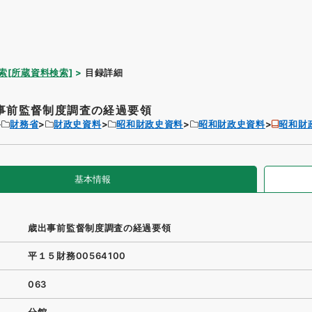
索[所蔵資料検索]
目録詳細
事前監督制度調査の経過要領
財務省
財政史資料
昭和財政史資料
昭和財政史資料
昭和財
基本情報
歳出事前監督制度調査の経過要領
平１５財務00564100
063