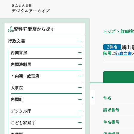
資料群階層から探す
トップ
詳細検
行政文書
歳出
件名
内閣官房
階層
行政文書
内閣法制局
＊内閣・総理府
人事院
件名
内閣府
請求番号
デジタル庁
件名番号
こども家庭庁