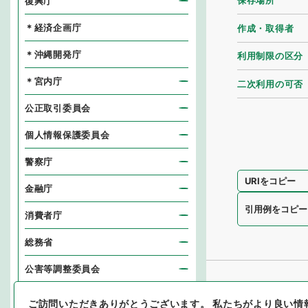
保存場所
復興庁
＊経済企画庁
作成・取得者
＊沖縄開発庁
利用制限の区分
＊宮内庁
二次利用の可否
公正取引委員会
個人情報保護委員会
警察庁
URIをコピー
金融庁
引用例をコピー
消費者庁
総務省
公害等調整委員会
消防庁
ご訪問いただきありがとうございます。
私たちがより良い情