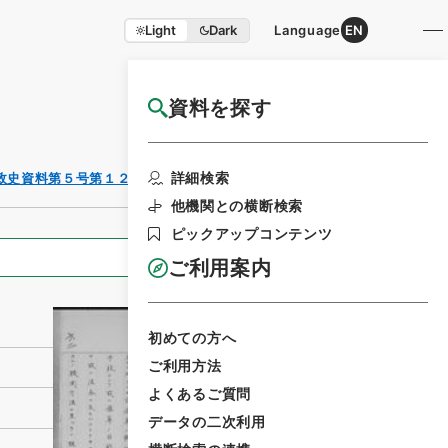
Light
Dark
Language
EN
資料を探す
国立公文書館HP利用案内
利用請求書印刷
詳細検索
政史資料第５号第１２冊
他機関との横断検索
ピックアップコンテンツ
全ての情報
ご利用案内
初めての方へ
ご利用方法
よくあるご質問
データの二次利用