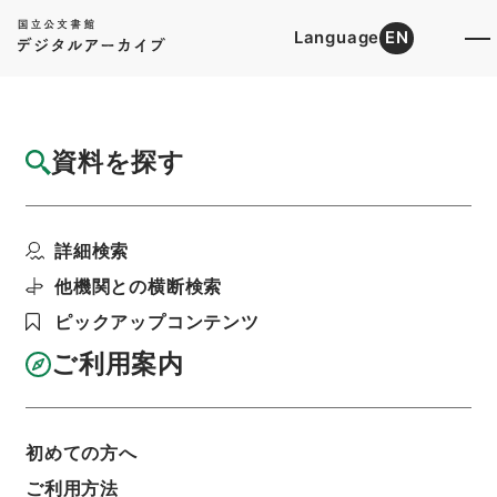
Language
EN
トップ
詳細検索[所蔵資料検索]
目録詳細
資料を探す
件名
遣外使臣訓令追加
詳細検索
階層
行政文書
＊内閣・総理府
太政官・内閣関係
第六類 太政類典
他機関との横断検索
太政類典・第３編・明治１１年～明治１２年
太政類典・第三編・明治十一年～明治十二年・第
ピックアップコンテンツ
十八巻・外国交際・公使領事差遣
ご利用案内
利用請求書印刷
初めての方へ
基本情報
全ての情報
ご利用方法