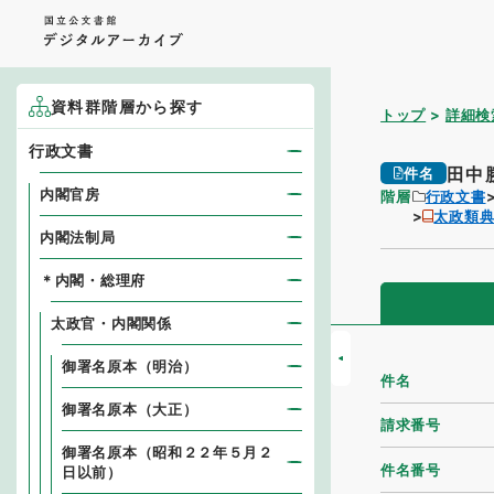
資料群階層から探す
トップ
詳細検
行政文書
田中
件名
内閣官房
階層
行政文書
太政類
内閣法制局
＊内閣・総理府
太政官・内閣関係
御署名原本（明治）
件名
御署名原本（大正）
請求番号
御署名原本（昭和２２年５月２
件名番号
日以前）