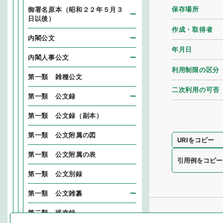
保存場所
御署名原本（昭和２２年５月３
日以後）
作成・取得者
内閣公文
年月日
内閣人事公文
利用制限の区分
第一類 雑種公文
二次利用の可否
第一類 公文録
第一類 公文録（副本）
第一類 公文附属の図
URIをコピー
第一類 公文附属の表
引用例をコピー
第一類 公文別録
第一類 公文雑纂
第二類 巡幸録