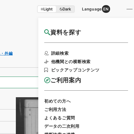
Light
Dark
Language
EN
資料を探す
国立公文書館HP利用案内
利用請求書印刷
詳細検索
典・外編
他機関との横断検索
ピックアップコンテンツ
ご利用案内
全ての情報
初めての方へ
ご利用方法
よくあるご質問
データの二次利用