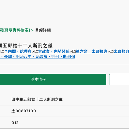
索[所蔵資料検索]
目録詳細
勝五郎始十二人断刑之儀
＊内閣・総理府
太政官・内閣関係
第六類 太政類典
太政類
典・外編・明治八年・治罪法・行刑・断刑伺
基本情報
田中勝五郎始十二人断刑之儀
太00897100
012