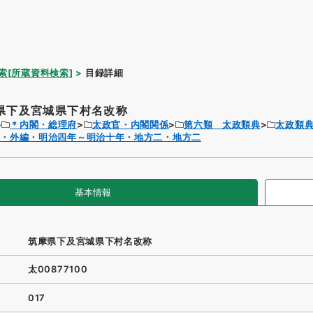
索[所蔵資料検索]
目録詳細
県下及宮城県下村名改称
＊内閣・総理府
太政官・内閣関係
第六類 太政類典
太政類
典・外編・明治四年～明治十年・地方二・地方二
基本情報
筑摩県下及宮城県下村名改称
太00877100
017