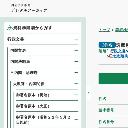
資料群階層から探す
トップ
詳細検
行政文書
筑摩
件名
内閣官房
階層
行政文書
太政類
内閣法制局
＊内閣・総理府
太政官・内閣関係
御署名原本（明治）
件名
御署名原本（大正）
請求番号
御署名原本（昭和２２年５月２
件名番号
日以前）