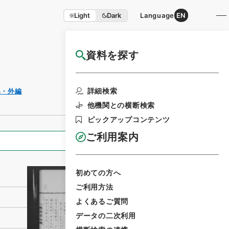
Light
Dark
Language
EN
資料を探す
国立公文書館HP利用案内
利用請求書印刷
詳細検索
典・外編
他機関との横断検索
ピックアップコンテンツ
ご利用案内
全ての情報
初めての方へ
ご利用方法
よくあるご質問
データの二次利用