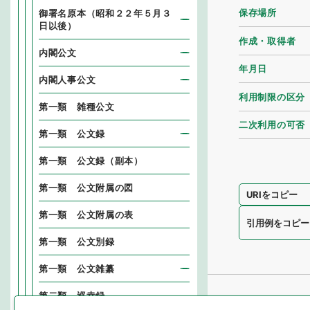
保存場所
御署名原本（昭和２２年５月３
日以後）
作成・取得者
内閣公文
年月日
内閣人事公文
利用制限の区分
第一類 雑種公文
二次利用の可否
第一類 公文録
第一類 公文録（副本）
第一類 公文附属の図
URIをコピー
第一類 公文附属の表
引用例をコピー
第一類 公文別録
第一類 公文雑纂
第二類 巡幸録