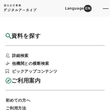
Language
EN
トップ
詳細検索[所蔵資料検索]
目録詳細
資料を探す
件名
輸出保険法施行令の一部を改正する政令につ
詳細検索
いて
階層
行政文書
＊内閣・総理府
太政官・内閣関係
他機関との横断検索
内閣公文
産業・貿易
ピックアップコンテンツ
内閣公文・産業貿易・貿易・外国為替・輸出貿
易・第４巻
ご利用案内
利用請求書印刷
初めての方へ
基本情報
全ての情報
ご利用方法