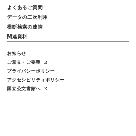
よくあるご質問
データの二次利用
横断検索の連携
関連資料
お知らせ
ご意見・ご要望
プライバシーポリシー
アクセシビリティポリシー
国立公文書館へ
閲覧
件名
輸出保険法施行令の一部を改正する政令について
請求番号
平１１総02954100