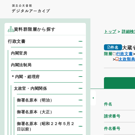
資料群階層から探す
トップ
詳細検
行政文書
大蔵
件名
内閣官房
階層
行政文書
太政類
内閣法制局
＊内閣・総理府
太政官・内閣関係
御署名原本（明治）
件名
御署名原本（大正）
請求番号
御署名原本（昭和２２年５月２
件名番号
日以前）