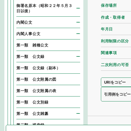
保存場所
御署名原本（昭和２２年５月３
日以後）
作成・取得者
内閣公文
年月日
内閣人事公文
利用制限の区分
第一類 雑種公文
関連事項
第一類 公文録
二次利用の可否
第一類 公文録（副本）
第一類 公文附属の図
URIをコピー
第一類 公文附属の表
引用例をコピー
第一類 公文別録
第一類 公文雑纂
第二類 巡幸録