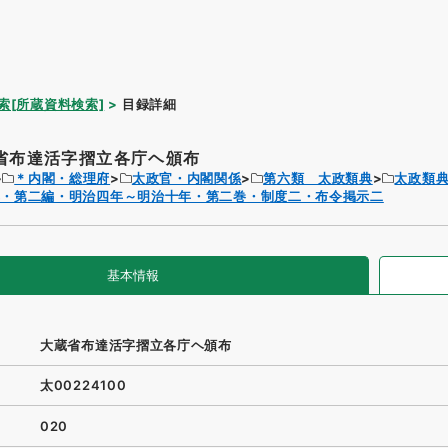
索[所蔵資料検索]
目録詳細
省布達活字摺立各庁ヘ頒布
＊内閣・総理府
太政官・内閣関係
第六類 太政類典
太政類
典・第二編・明治四年～明治十年・第二巻・制度二・布令掲示二
基本情報
大蔵省布達活字摺立各庁ヘ頒布
太00224100
020