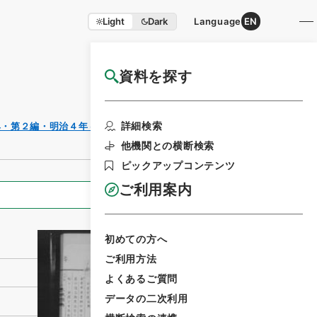
Light
Dark
Language
EN
資料を探す
国立公文書館HP利用案内
利用請求書
詳細検索
典・第２編・明治４年～明治１０年
印刷
他機関との横断検索
ピックアップコンテンツ
ご利用案内
全ての情報
初めての方へ
ご利用方法
よくあるご質問
データの二次利用