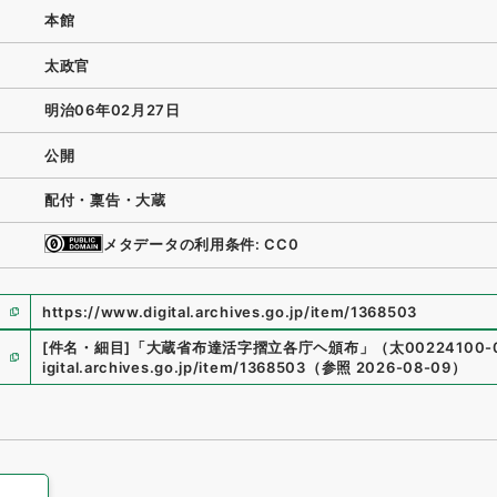
本館
太政官
明治06年02月27日
公開
配付・稟告・大蔵
メタデータの利用条件: CC0
https://www.digital.archives.go.jp/item/1368503
[件名・細目]
「
大蔵省布達活字摺立各庁ヘ頒布
」
（
太00224100-
igital.archives.go.jp/item/1368503
（
参照
2026-08-09
）