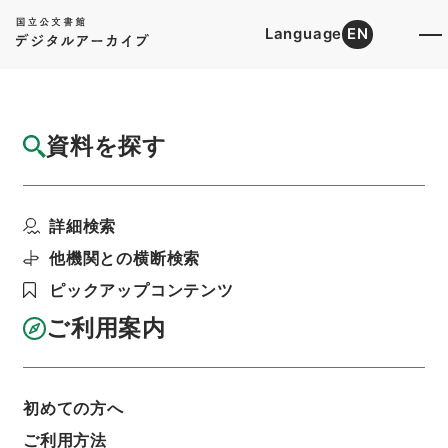
Language
EN
トップ
詳細検索[所蔵資料検索]
目録詳細
資料を探す
件名
日枝神社祠官等赤坂溜池新ニ架橋・三条
詳細検索
階層
行政文書
＊内閣・総理府
太政官・内閣関係
第六類 太政類典
他機関との横断検索
太政類典・第２編・明治４年～明治１０年
太政類典・第二編・明治四年～明治十年・第百七
ピックアップコンテンツ
十八巻・運漕四・治水道路四
ご利用案内
利用請求書印刷
初めての方へ
基本情報
全ての情報
ご利用方法