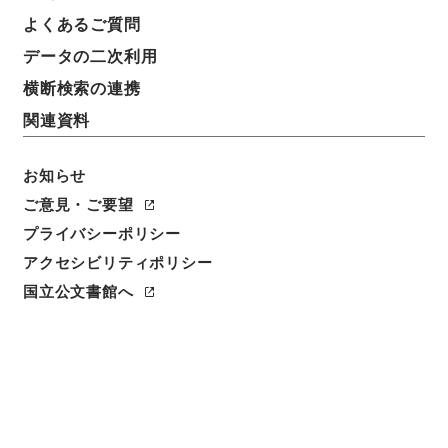
よくあるご質問
データの二次利用
横断検索の連携
関連資料
お知らせ
ご意見・ご要望
プライバシーポリシー
アクセシビリティポリシー
国立公文書館へ
閲覧
件名
日枝神社祠官等赤坂溜池新ニ架橋・三条
請求番号
太00400100