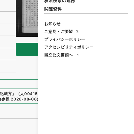
横断検索の連携
関連資料
お知らせ
ご意見・ご要望
プライバシーポリシー
アクセシビリティポリシー
閲覧
国立公文書館へ
記載方
」
（
太00415100-03700
）
、
国立公文書館デジタルア
（
参照
2026-08-08
）