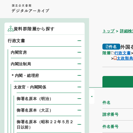
資料群階層から探す
トップ
詳細検
行政文書
外国
件名
内閣官房
階層
行政文書
太政類
内閣法制局
＊内閣・総理府
太政官・内閣関係
御署名原本（明治）
件名
御署名原本（大正）
請求番号
御署名原本（昭和２２年５月２
件名番号
日以前）