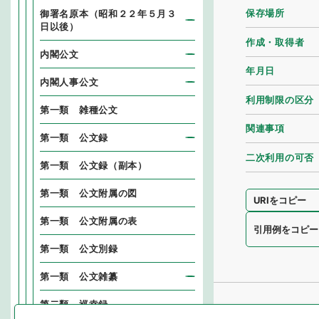
保存場所
御署名原本（昭和２２年５月３
日以後）
作成・取得者
内閣公文
年月日
内閣人事公文
利用制限の区分
第一類 雑種公文
関連事項
第一類 公文録
二次利用の可否
第一類 公文録（副本）
第一類 公文附属の図
URIをコピー
第一類 公文附属の表
引用例をコピー
第一類 公文別録
第一類 公文雑纂
第二類 巡幸録