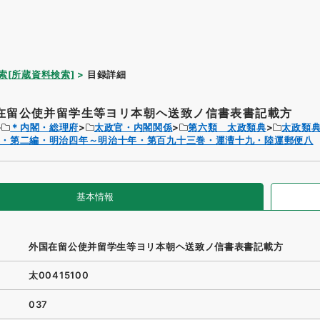
索[所蔵資料検索]
目録詳細
在留公使并留学生等ヨリ本朝ヘ送致ノ信書表書記載方
＊内閣・総理府
太政官・内閣関係
第六類 太政類典
太政類
典・第二編・明治四年～明治十年・第百九十三巻・運漕十九・陸運郵便八
基本情報
外国在留公使并留学生等ヨリ本朝ヘ送致ノ信書表書記載方
太00415100
037