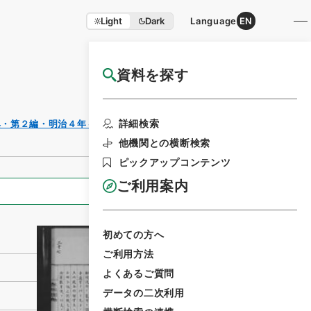
Light
Dark
Language
EN
資料を探す
国立公文書館HP利用案内
利用請求書
詳細検索
典・第２編・明治４年～明治１０年
印刷
他機関との横断検索
ピックアップコンテンツ
ご利用案内
全ての情報
初めての方へ
ご利用方法
よくあるご質問
データの二次利用