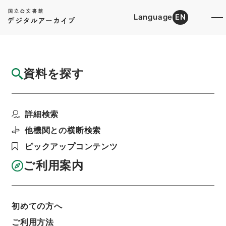
Language
EN
トップ
詳細検索[所蔵資料検索]
目録詳細
資料を探す
件名
地方印刷能力調査について 長崎県
詳細検索
階層
行政文書
総務省
統計局関係
昭和２２年度地方印刷能力調査綴
他機関との横断検索
利用請求書印刷
ピックアップコンテンツ
ご利用案内
基本情報
全ての情報
初めての方へ
件名
ご利用方法