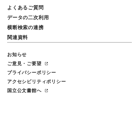
地方印刷能力調査について 長崎県
よくあるご質問
データの二次利用
請求番号
平１５総務00401100
横断検索の連携
関連資料
件名番号
040
お知らせ
保存場所
ご意見・ご要望
分館
プライバシーポリシー
アクセシビリティポリシー
作成・取得者
国立公文書館へ
内閣内閣統計局
年月日
昭和22年04月25日
利用制限の区分
公開