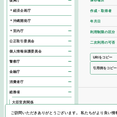
保存場所
復興庁
＊経済企画庁
作成・取得者
＊沖縄開発庁
年月日
＊宮内庁
利用制限の区分
公正取引委員会
二次利用の可否
個人情報保護委員会
URIをコピー
警察庁
引用例をコピー
金融庁
消費者庁
総務省
大臣官房関係
政策統括官（恩給担当）関係
ご訪問いただきありがとうございます。
私たちがより良い情