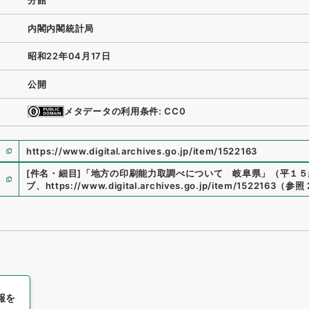
分館
内閣内閣統計局
昭和22年04月17日
公開
メタデータの利用条件: CC0
https://www.digital.archives.go.jp/item/1522163
[件名・細目]
「
地方の印刷能力取調べについて 岐阜県
」
（
平１５総
ブ
、
https://www.digital.archives.go.jp/item/1522163
（
参照
報を