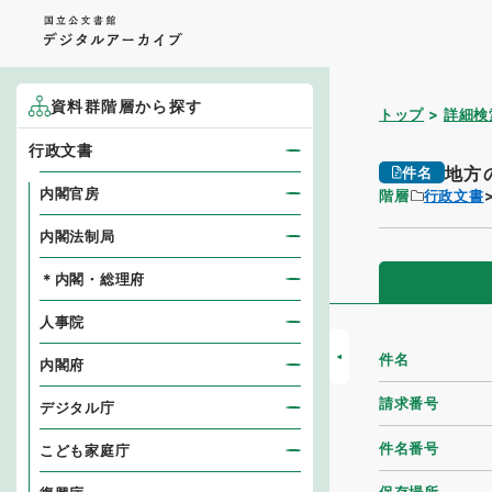
資料群階層から探す
トップ
詳細検
行政文書
地方
件名
内閣官房
階層
行政文書
内閣法制局
＊内閣・総理府
人事院
件名
内閣府
請求番号
デジタル庁
件名番号
こども家庭庁