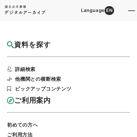
Language
EN
トップ
詳細検索[所蔵資料検索]
目録詳細
資料を探す
件名
地方の印刷能力について 岡山県
詳細検索
階層
行政文書
総務省
統計局関係
昭和２２年度地方印刷能力調査綴
他機関との横断検索
利用請求書印刷
ピックアップコンテンツ
ご利用案内
基本情報
全ての情報
初めての方へ
件名
ご利用方法