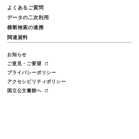
地方の印刷能力について 岡山県
よくあるご質問
データの二次利用
請求番号
平１５総務00401100
横断検索の連携
関連資料
件名番号
034
お知らせ
保存場所
ご意見・ご要望
分館
プライバシーポリシー
アクセシビリティポリシー
作成・取得者
国立公文書館へ
内閣内閣統計局
年月日
昭和22年04月01日
利用制限の区分
公開