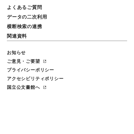
件名
よくあるご質問
臨時国勢調査申告用紙の印刷に伴う地方の印刷能力取
データの二次利用
調べについて回答 大分県
横断検索の連携
請求番号
関連資料
平１５総務00401100
お知らせ
件名番号
042
ご意見・ご要望
プライバシーポリシー
保存場所
アクセシビリティポリシー
分館
国立公文書館へ
作成・取得者
内閣内閣統計局
年月日
昭和22年04月12日