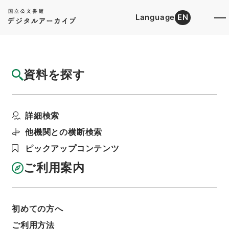
Language
EN
トップ
詳細検索[所蔵資料検索]
目録詳細
資料を探す
件名
臨時国勢調査申告用紙の印刷に伴う地方の印
詳細検索
刷能力取調べについて...
階層
行政文書
総務省
統計局関係
他機関との横断検索
昭和２２年度地方印刷能力調査綴
ピックアップコンテンツ
利用請求書印刷
ご利用案内
基本情報
全ての情報
初めての方へ
ご利用方法