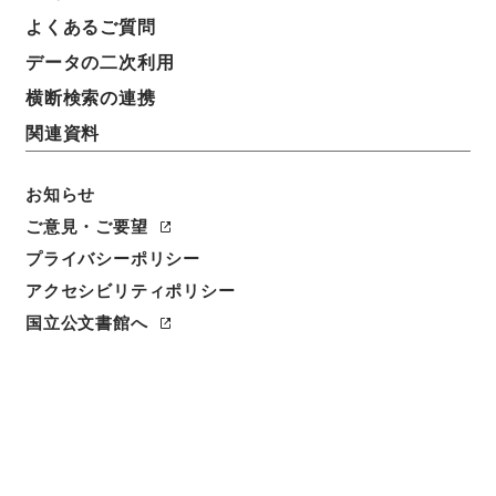
件名
よくあるご質問
家計調査（長野市）の結果について（通知）
データの二次利用
請求番号
横断検索の連携
平１６総務00050100
関連資料
件名番号
005
お知らせ
ご意見・ご要望
保存場所
プライバシーポリシー
分館
アクセシビリティポリシー
作成・取得者
国立公文書館へ
総理府統計局調査部経済第二課
年月日
昭和30年08月10日
利用制限の区分