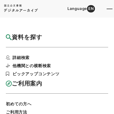
Language
EN
トップ
詳細検索[所蔵資料検索]
目録詳細
資料を探す
件名
家計調査（長野市）の結果について（通知）
詳細検索
階層
行政文書
総務省
統計局関係
家計調査企画関係書類綴（昭和30年5月～昭和
他機関との横断検索
30年10月）
ピックアップコンテンツ
利用請求書印刷
ご利用案内
基本情報
全ての情報
初めての方へ
ご利用方法